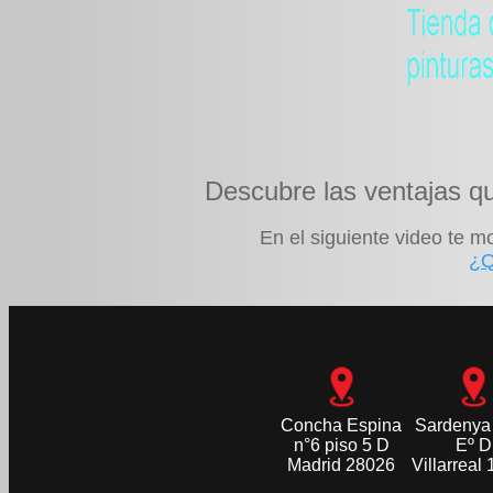
Descubre las ventajas q
En el siguiente video te m
¿Q
Concha Espina
Sardenya
n°6 piso 5 D
Eº D
Madrid 28026
Villarreal